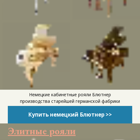
Немецкие кабинетные рояли Блютнер
производства старейшей германской фабрики
Купить немецкий Блютнер >>
Элитные рояли