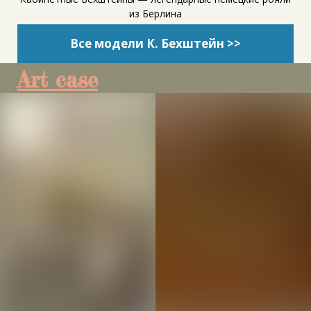
из Берлина
Все модели К. Бехштейн >>
Art case