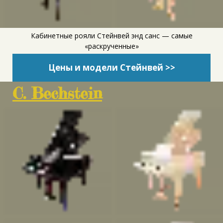
Кабинетные рояли Стейнвей энд санс — самые
«раскрученные»
Цены и модели Стейнвей >>
C. Bechstein