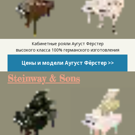
Кабинетные рояли Аугуст Фёрстер
высокого класса 100% германского изготовления
Цены и модели Аугуст Фёрстер >>
Steinway & Sons